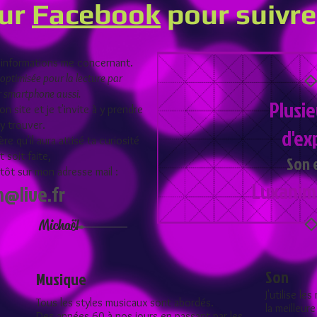
sur
Facebook
pour suivr
d'informations me concernant.
 optimisée pour la lecture par
ar smartphone aussi.
Plusi
n site et je t'invite à y prendre
y trouver.
d'ex
re qu'il aura attisé ta curiosité
 soit faite,
Son 
ntôt sur mon adresse mail :
Luxanim
n@live.fr
Michaël
Son
Musique
J'utilise l
Tous les styles musicaux sont abordés.
la meilleur
Des années 60 à nos jours en passant par les