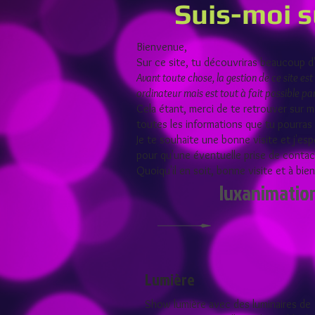
Suis-moi 
Bienvenue,
Sur ce site, tu découvriras beaucoup 
Avant toute chose, la gestion de ce site est
ordinateur mais est tout à fait possible p
Cela étant, merci de te retrouver sur mo
toutes les informations que tu pourras 
Je te souhaite une bonne visite et j'espè
pour qu'une éventuelle prise de contact
Quoiqu'il en soit, bonne visite et à bie
luxanimatio
Lumière
Show lumière avec des luminaires de