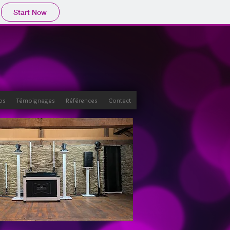
Start Now
os
Témoignages
Références
Contact