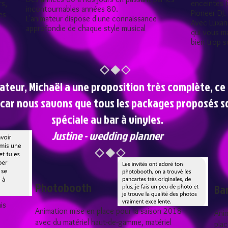
rs,
enceintes B
incontournables années 80.
Pioneer DJ.
es
L'animateur dispose d'une connaissance
Avec Luxan
approfondie de chaque style musical
qui vous m
bien trop 
ateur, Michaël a une proposition très complète, ce
 car nous savons que tous les packages proposés s
spéciale au bar à vinyles.
Justine - wedding planner
Photobooth
Bar
is
Animation mise en place pour la saison 2018
Anim
avec du matériel haut-de-gamme, matériel
plac