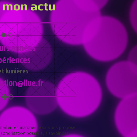
e mon actu
eurs années
périences
et lumières
ation@live.fr
es meilleures marques pour vous proposer
e sonorisation possible, à savoir des