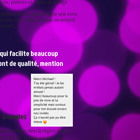
ose, platines et tables de mixage
imation, aucun risque d'avoir une sono
artyrise les oreilles comme on entend
souvent.
 qui facilite beaucoup
ont de qualité, mention
 à vinyles​
ation unique dans la région mise en
e en 2019, succès garanti, voir