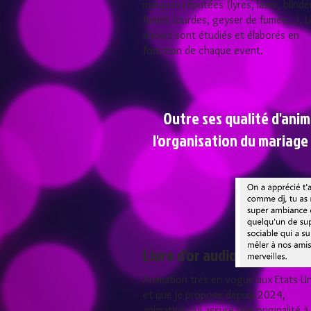
marques réputées (lyres, laser, blinde
fumée lourdes, geyser de fumée...). L
shows sont étudiés et élaborés en
fonction de chaque event.
Outre ses qualité d'anim
l'organisation du mariage
Livre d'or audio
Animation très en vogue aux Etats-Un
et que je propose depuis 2024
,
animation qui assure une originalité à