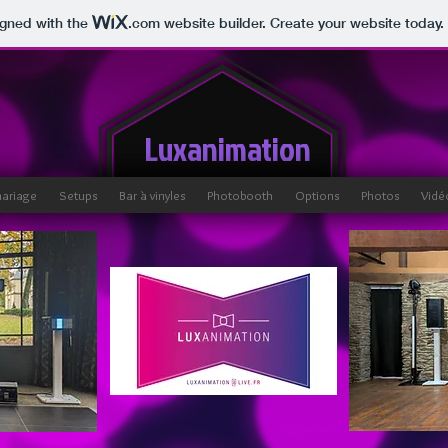
igned with the
.com
website builder. Create your website today.
Luxanimation
mariage
Setups
Bar à vinyles
Photobooth
Options
Photos
Vidé